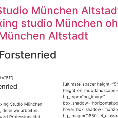
tudio München Altstadt
ing studio München ohn
 München Altstadt
orstenried
t=“61″]
[ultimate_spacer height=“5″
enried
height_on_mob_landscape=“
bg_type=“bg_image“
box_shadow=“horizontal:px|v
axing Studio München
hover_box_shadow=“horizonta
, denn wir arbeiten
bg_image=“1880″ el_class=
ird Professionalität,