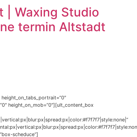
 | Waxing Studio
e termin Altstadt
 height_on_tabs_portrait=“0″
0″ height_on_mob=“0″][ult_content_box
ertical:px|blur:px|spread:px|color:#f7f7f7|style:none|“
l:px|vertical:px|blur:px|spread:px|color:#f7f7f7|style:non
“box-scheduce“]