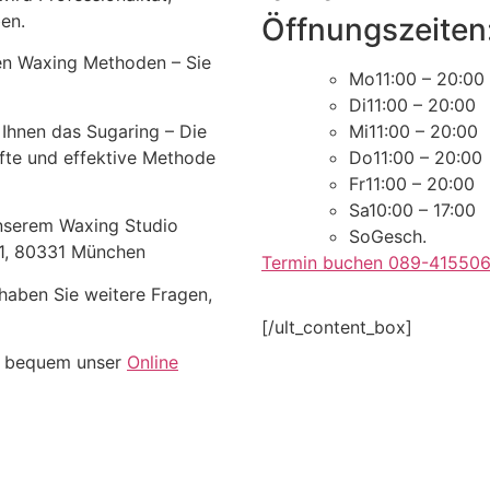
en.
Öffnungszeiten
en Waxing Methoden – Sie
Mo
11:00 – 20:00
Di
11:00 – 20:00
 Ihnen das Sugaring – Die
Mi
11:00 – 20:00
anfte und effektive Methode
Do
11:00 – 20:00
Fr
11:00 – 20:00
Sa
10:00 – 17:00
unserem Waxing Studio
So
Gesch.
 1, 80331 München
Termin buchen 089-41550
haben Sie weitere Fragen,
[/ult_content_box]
z bequem unser
Online