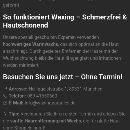
geformt
So funktioniert Waxing – Schmerzfrei &
Hautschonend
Unsere speziell geschulten Experten verwenden
hochwertiges Warmwachs
, das sich optimal an die Haut
anschmiegt. Durch gezieltes Entfernen der Haare mit der
Wuchsrichtung bleibt die Haut länger glatt und Irritationen
werden minimiert.
Besuchen Sie uns jetzt – Ohne Termin!
📍
Adresse:
Heiliggeiststraße 1, 80331 München
📞
Telefon:
089 41550660
📧
E-Mail:
info@waxingparadies.de
💡
Tipp:
Vereinbaren Sie Ihren ersten Termin und erleben Sie
die
sanfte Haarentfernung mit Wachs
, die für glatte Haut
ohne Stoppeln sorgt!