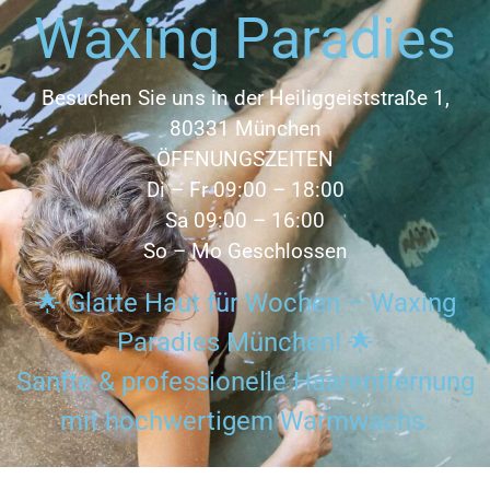
Waxing Paradies
Besuchen Sie uns in der Heiliggeiststraße 1,
80331 München
ÖFFNUNGSZEITEN
Di – Fr 09:00 – 18:00
Sa 09:00 – 16:00
So – Mo Geschlossen
🌟 Glatte Haut für Wochen – Waxing
Paradies München! 🌟
Sanfte & professionelle Haarentfernung
mit hochwertigem Warmwachs.