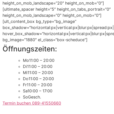
height_on_mob_landscape=“20″ height_on_mob=“0″]
[ultimate_spacer height=“5″ height_on_tabs_portrait=“0″
height_on_mob_landscape=“0″ height_on_mob=“0″]
[ult_content_box bg_type=“bg_image“
box_shadow=“horizontal:px|vertical:px|blur:px|spread:px|c
hover_box_shadow=“horizontal:px|vertical:px|blur:px|spre
bg_image=“1880″ el_class=“box-scheduce“]
Öffnungszeiten:
Mo
11:00 – 20:00
Di
11:00 – 20:00
Mi
11:00 – 20:00
Do
11:00 – 20:00
Fr
11:00 – 20:00
Sa
10:00 – 17:00
So
Gesch.
Termin buchen 089-41550660