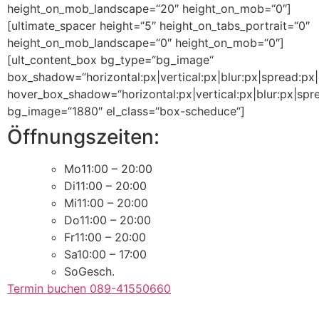
height_on_mob_landscape=“20″ height_on_mob=“0″]
[ultimate_spacer height=“5″ height_on_tabs_portrait=“0″
height_on_mob_landscape=“0″ height_on_mob=“0″]
[ult_content_box bg_type=“bg_image“
box_shadow=“horizontal:px|vertical:px|blur:px|spread:px|c
hover_box_shadow=“horizontal:px|vertical:px|blur:px|spre
bg_image=“1880″ el_class=“box-scheduce“]
Öffnungszeiten:
Mo
11:00 – 20:00
Di
11:00 – 20:00
Mi
11:00 – 20:00
Do
11:00 – 20:00
Fr
11:00 – 20:00
Sa
10:00 – 17:00
So
Gesch.
Termin buchen 089-41550660