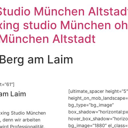
tudio München Altstadt
ing studio München ohn
 München Altstadt
Berg am Laim
t=“61″]
[ultimate_spacer height=“5″
 am Laim
height_on_mob_landscape=“
bg_type=“bg_image“
box_shadow=“horizontal:px|v
axing Studio München
hover_box_shadow=“horizonta
, denn wir arbeiten
bg_image=“1880″ el_class=
ird Professionalität,