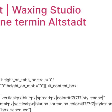
 | Waxing Studio
e termin Altstadt
 height_on_tabs_portrait=“0″
0″ height_on_mob=“0″][ult_content_box
ertical:px|blur:px|spread:px|color:#f7f7f7|style:none|“
l:px|vertical:px|blur:px|spread:px|color:#f7f7f7|style:non
“box-scheduce“]