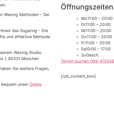
en.
Öffnungszeiten
en Waxing Methoden – Sie
Mo
11:00 – 20:00
Di
11:00 – 20:00
 Ihnen das Sugaring – Die
Mi
11:00 – 20:00
anfte und effektive Methode
Do
11:00 – 20:00
Fr
11:00 – 20:00
Sa
10:00 – 17:00
unserem Waxing Studio
So
Gesch.
aße 1, 80331 München
Termin buchen 089-41550
haben Sie weitere Fragen,
[/ult_content_box]
z bequem unser
Online